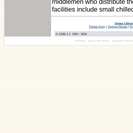
middlemen who distribute the
facilities include small chil
Strona Główn
Polskie Porty
|
Żegluga Morska
|
Pr
© LINK S.J. 1993 - 2026
crewing - praca na morzu
agencja mors