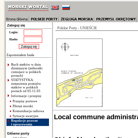
Zaloguj się
Polskie Porty - UNIEŚCIE
Login:
Hasło:
Zapomniałem hasła
Ruch statków w dniu
dzisiejszym (jednostki
cumujace w polskich
portach)
STATYSTYKA:
zestawienia postojów
statków w polskich
portach od 05.11.03
Informacje i przepisy
Przepisy portowe
Pilotaż morski
Komunikacja radiowa
Local commune administra
Sytuacje awaryjne
Regulacje prawne
i opracowania
Główne porty