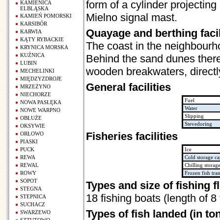
form of a cylinder projectin
KAMIENICA
ELBLĄSKA
Mielno signal mast.
KAMIEŃ POMORSKI
KARSIBÓR
Quayage and berthing facil
KARWIA
KĄTY RYBACKIE
The coast in the neighbourh
KRYNICA MORSKA
KUŹNICA
Behind the sand dunes there 
LUBIN
wooden breakwaters, directl
MECHELINKI
MIĘDZYZDROJE
General facilities
MRZEŻYNO
NIECHORZE
Fuel
NOWA PASŁĘKA
Water
NOWE WARPNO
Slipping
OBŁUŻE
Stevedoring
OKSYWIE
Fisheries facilities
ORŁOWO
PIASKI
PUCK
Ice
REWA
Cold storage ca
REWAL
Chilling storag
ROWY
Frozen fish tra
SOPOT
Types and size of fishing f
STEGNA
18 fishing boats (length of
STEPNICA
SUCHACZ
Types of fish landed (in to
SWARZEWO