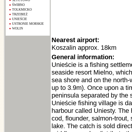
SZTUTOWO
ŚWIBNO
TOLKMICKO
TRZEBIEŻ
UNIEŚCIE
USTRONIE MORSKIE
WOLIN
Nearest airport:
Koszalin approx. 18km
General information:
Unieście is a fishing settleme
seaside resort Mielno, which
sea shore and on the north
up to 3.9m). Once upon a tim
peninsula separated by the s
Unieście fishing village is d
harbour called Uniesty. The 
cod, flounder, salmon-trout,
lake. The catch is sold direc