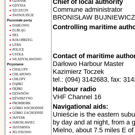
Chief of local authority
GDAŃSK
GDYNIA
Commune administrator
SZCZECIN
ŚWINOUJŚCIE
BRONISŁAW BUJNIEWICZ
Pozostałe porty
Controlling maritime autho
DARŁOWO
ELBLĄG
HEL
KOŁOBRZEG
ŁEBA
POLICE
Contact of maritime author
USTKA
WŁADYSŁAWOWO
Darłowo Harbour Master
Przystanie
CHAŁUPY
Kazimierz Toczek
CHŁAPOWO
tel.: (094) 3142683, fax: 31
CHŁOPY
DĄBKI
Harbour radio
DĘBKI
DZIWNÓW
VHF Channel 16
DŹWIRZYNO
FROMBORK
Navigational aids:
GÓRKI WSCHODNIE
Unieście is the eastern subu
GÓRKI ZACHODNIE
JANTAR
by day and at night, from a
JAROSŁAWIEC
JASTARNIA
Mielno, about 7.5 miles E of 
JELITKOWO