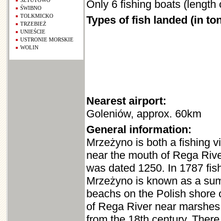
SZTUTOWO
Only 6 fishing boats (length
ŚWIBNO
TOLKMICKO
Types of fish landed (in to
TRZEBIEŻ
UNIEŚCIE
USTRONIE MORSKIE
WOLIN
Nearest airport:
Goleniów, approx. 60km
General information:
Mrzeżyno is both a fishing v
near the mouth of Rega River.
was dated 1250. In 1787 fis
Mrzeżyno is known as a summ
beachs on the Polish shore o
of Rega River near marshes 
from the 18th century. There