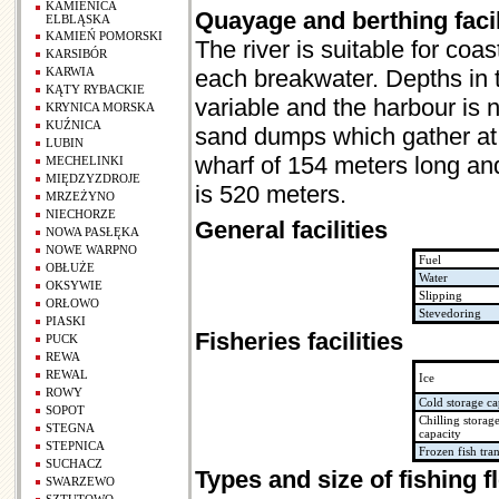
KAMIENICA
Quayage and berthing facil
ELBLĄSKA
KAMIEŃ POMORSKI
The river is suitable for coa
KARSIBÓR
KARWIA
each breakwater. Depths in 
KĄTY RYBACKIE
variable and the harbour is
KRYNICA MORSKA
KUŹNICA
sand dumps which gather at 
LUBIN
wharf of 154 meters long and
MECHELINKI
MIĘDZYZDROJE
is 520 meters.
MRZEŻYNO
NIECHORZE
General facilities
NOWA PASŁĘKA
NOWE WARPNO
Fuel
OBŁUŻE
Water
OKSYWIE
Slipping
ORŁOWO
Stevedoring
PIASKI
Fisheries facilities
PUCK
REWA
REWAL
Ice
ROWY
Cold storage ca
SOPOT
Chilling storag
STEGNA
capacity
STEPNICA
Frozen fish tra
SUCHACZ
Types and size of fishing f
SWARZEWO