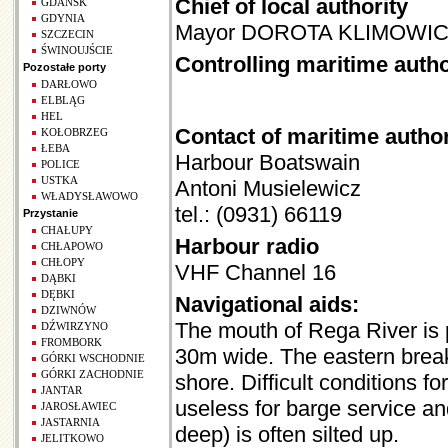
Chief of local authority
GDAŃSK
GDYNIA
Mayor DOROTA KLIMOWI
SZCZECIN
ŚWINOUJŚCIE
Controlling maritime autho
Pozostałe porty
DARŁOWO
ELBLĄG
HEL
Contact of maritime author
KOŁOBRZEG
ŁEBA
Harbour Boatswain
POLICE
USTKA
Antoni Musielewicz
WŁADYSŁAWOWO
tel.: (0931) 66119
Przystanie
CHAŁUPY
Harbour radio
CHŁAPOWO
CHŁOPY
VHF Channel 16
DĄBKI
DĘBKI
Navigational aids:
DZIWNÓW
The mouth of Rega River is 
DŹWIRZYNO
FROMBORK
30m wide. The eastern break
GÓRKI WSCHODNIE
GÓRKI ZACHODNIE
shore. Difficult conditions 
JANTAR
useless for barge service an
JAROSŁAWIEC
JASTARNIA
deep) is often silted up.
JELITKOWO