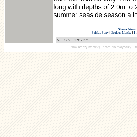
long with depths of 2.0m to
summer seaside season a lot
Strona Główn
Polskie Porty
|
Żegluga Morska
|
Pr
© LINK S.J. 1993 - 2026
firmy branży morskiej
praca dla marynarzy
t