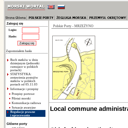
Zaloguj się
Polskie Porty - MRZEŻYNO
Login:
Hasło:
Zapomniałem hasła
Ruch statków w dniu
dzisiejszym (jednostki
cumujace w polskich
portach)
STATYSTYKA:
zestawienia postojów
statków w polskich
portach od 05.11.03
Informacje i przepisy
Przepisy portowe
Pilotaż morski
Komunikacja radiowa
Local commune administra
Sytuacje awaryjne
Regulacje prawne
i opracowania
Główne porty