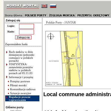
Zaloguj się
Polskie Porty - JANTAR
Login:
Hasło:
Zapomniałem hasła
Ruch statków w dniu
dzisiejszym (jednostki
cumujace w polskich
portach)
STATYSTYKA:
zestawienia postojów
statków w polskich
portach od 05.11.03
Informacje i przepisy
Przepisy portowe
Pilotaż morski
Komunikacja radiowa
Local commune administra
Sytuacje awaryjne
Regulacje prawne
i opracowania
Główne porty