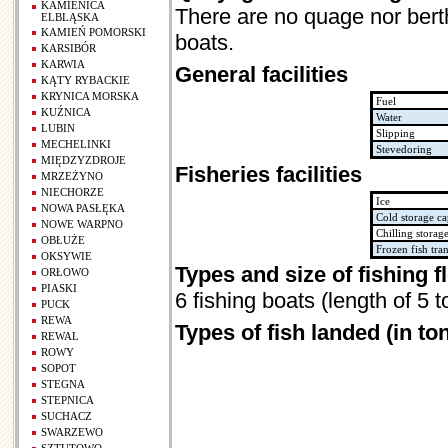
KAMIENICA
There are no quage nor berthi
ELBLĄSKA
KAMIEŃ POMORSKI
boats.
KARSIBÓR
KARWIA
General facilities
KĄTY RYBACKIE
KRYNICA MORSKA
Fuel
KUŹNICA
Water
LUBIN
Slipping
MECHELINKI
Stevedoring
MIĘDZYZDROJE
Fisheries facilities
MRZEŻYNO
NIECHORZE
Ice
NOWA PASŁĘKA
Cold storage ca
NOWE WARPNO
Chilling storag
OBŁUŻE
Frozen fish tra
OKSYWIE
Types and size of fishing f
ORŁOWO
PIASKI
6 fishing boats (length of 5
PUCK
REWA
Types of fish landed (in to
REWAL
ROWY
SOPOT
STEGNA
STEPNICA
SUCHACZ
SWARZEWO