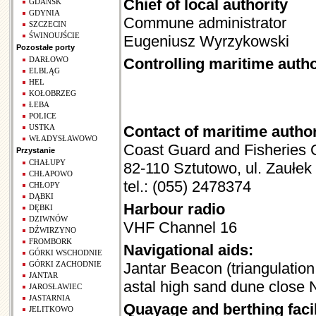
Chief of local authority
GDAŃSK
GDYNIA
Commune administrator
SZCZECIN
ŚWINOUJŚCIE
Eugeniusz Wyrzykowski
Pozostałe porty
DARŁOWO
Controlling maritime autho
ELBLĄG
HEL
KOŁOBRZEG
ŁEBA
POLICE
USTKA
Contact of maritime author
WŁADYSŁAWOWO
Coast Guard and Fisheries 
Przystanie
CHAŁUPY
82-110 Sztutowo, ul. Zaułek
CHŁAPOWO
tel.: (055) 2478374
CHŁOPY
DĄBKI
Harbour radio
DĘBKI
DZIWNÓW
VHF Channel 16
DŹWIRZYNO
FROMBORK
Navigational aids:
GÓRKI WSCHODNIE
GÓRKI ZACHODNIE
Jantar Beacon (triangulatio
JANTAR
astal high sand dune close N
JAROSŁAWIEC
JASTARNIA
Quayage and berthing facil
JELITKOWO