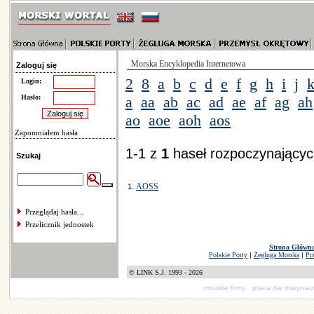
Morska Encyklopedia Internetowa
Zaloguj się
2
8
a
b
c
d
e
f
g
h
i
j
Login:
Hasło:
a
aa
ab
ac
ad
ae
af
ag
ah
ao
aoe
aoh
aos
Zapomniałem hasła
1-1 z
1
haseł rozpoczynających
Szukaj
AOSS
1.
Przeglądaj hasła...
Przelicznik jednostek
Strona Główn
Polskie Porty
|
Żegluga Morska
|
Pr
© LINK S.J. 1993 - 2026
morskie firmy
praca dla marynar