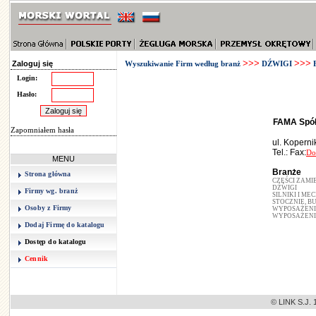
>>>
>>>
Zaloguj się
Wyszukiwanie Firm według branż
DŹWIGI
Login:
Hasło:
FAMA Spółk
Zapomniałem hasła
ul. Kopern
Tel.: Fax:
Do
MENU
Branże
Strona główna
CZĘŚCI ZAMI
DŹWIGI
Firmy wg. branż
SILNIKI I M
STOCZNIE, 
Osoby z Firmy
WYPOSAŻENI
WYPOSAŻENI
Dodaj Firmę do katalogu
Dostęp do katalogu
Cennik
© LINK S.J. 1