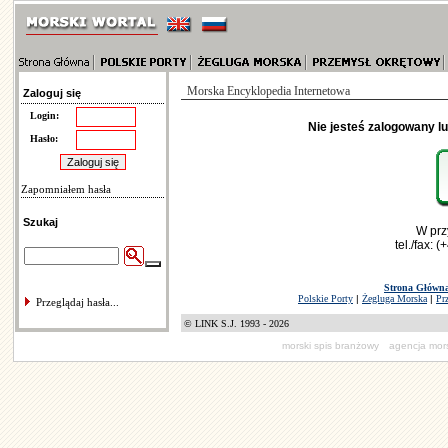
Morska Encyklopedia Internetowa
Zaloguj się
Login:
Nie jesteś zalogowany l
Hasło:
Zapomniałem hasła
Szukaj
W prz
tel./fax: 
Strona Główn
Polskie Porty
|
Żegluga Morska
|
Pr
Przeglądaj hasła...
© LINK S.J. 1993 - 2026
morski spis branżowy
agencja mo