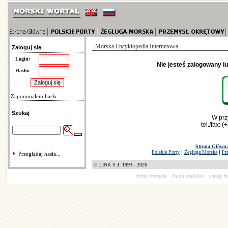
Morska Encyklopedia Internetowa
Zaloguj się
Login:
Nie jesteś zalogowany l
Hasło:
Zapomniałem hasła
Szukaj
W prz
tel./fax: 
Strona Główn
Polskie Porty
|
Żegluga Morska
|
Pr
Przeglądaj hasła...
© LINK S.J. 1993 - 2026
firmy morskie
Ruch statków
usługi 