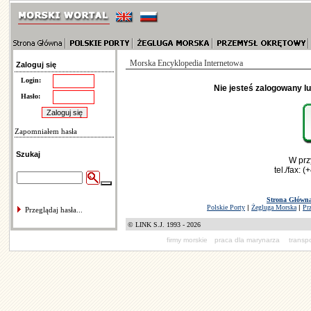
Morska Encyklopedia Internetowa
Zaloguj się
Login:
Nie jesteś zalogowany l
Hasło:
Zapomniałem hasła
Szukaj
W prz
tel./fax: 
Strona Główn
Polskie Porty
|
Żegluga Morska
|
Pr
Przeglądaj hasła...
© LINK S.J. 1993 - 2026
firmy morskie
praca dla marynarza
transp