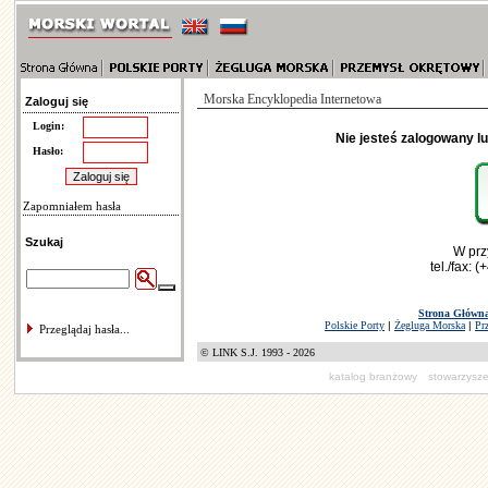
Morska Encyklopedia Internetowa
Zaloguj się
Login:
Nie jesteś zalogowany l
Hasło:
Zapomniałem hasła
Szukaj
W prz
tel./fax: 
Strona Główn
Polskie Porty
|
Żegluga Morska
|
Pr
Przeglądaj hasła...
© LINK S.J. 1993 - 2026
katalog branżowy
stowarzysze