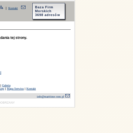
Baza Firm
|
Kontakt
Morskich
3698 adresów
ania tej strony.
l
|
Galeria
klep
|
Mapa Serwisu
|
Kontakt
info@maritime.com.pl
: DOBRZANY