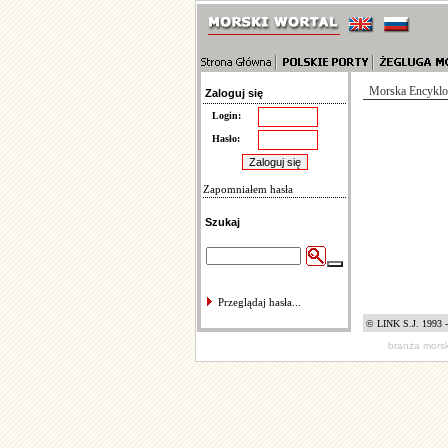
Morska Encyklop
Zaloguj się
Login:
Hasło:
Zapomniałem hasła
Szukaj
Przeglądaj hasła...
© LINK S.J. 1993 
branża mors