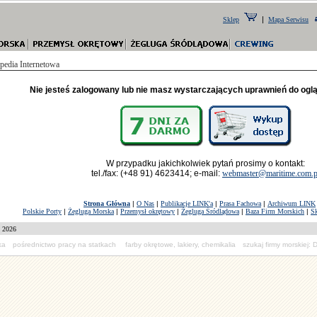
|
Sklep
Mapa Serwisu
edia Internetowa
Nie jesteś zalogowany lub nie masz wystarczających uprawnień do ogląd
W przypadku jakichkolwiek pytań prosimy o kontakt:
tel./fax: (+48 91) 4623414; e-mail:
webmaster@maritime.com.p
Strona Główna
|
O Nas
|
Publikacje LINK'a
|
Prasa Fachowa
|
Archiwum LINK
Polskie Porty
|
Żegluga Morska
|
Przemysł okrętowy
|
Żegluga Śródlądowa
|
Baza Firm Morskich
|
S
- 2026
ka
pośrednictwo pracy na statkach
farby okrętowe, lakiery, chemikalia
szukaj firmy morskiej