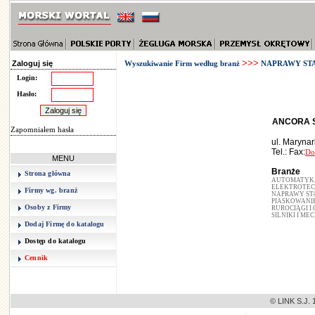
>>>
Zaloguj się
Wyszukiwanie Firm według branż
NAPRAWY ST
Login:
Hasło:
ANCORA Sp
Zapomniałem hasła
ul. Maryna
Tel.: Fax:
Do
MENU
Branże
Strona główna
AUTOMATYK
ELEKTROTEC
Firmy wg. branż
NAPRAWY ST
PIASKOWANI
Osoby z Firmy
RUROCIĄGI I
SILNIKI I M
Dodaj Firmę do katalogu
Dostęp do katalogu
Cennik
© LINK S.J. 1