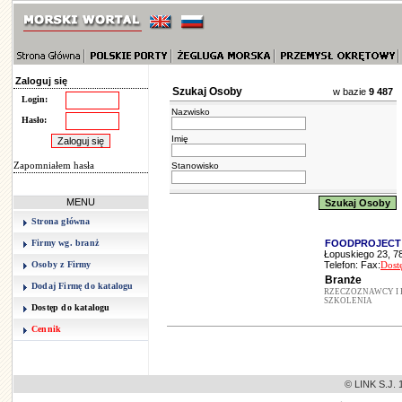
Zaloguj się
Szukaj Osoby
w bazie
9 487
Login:
Nazwisko
Hasło:
Imię
Zapomniałem hasła
Stanowisko
MENU
Strona główna
Firmy wg. branż
FOODPROJECT 
Łopuskiego 23,
Osoby z Firmy
Telefon: Fax:
Dost
Branże
Dodaj Firmę do katalogu
RZECZOZNAWCY I 
SZKOLENIA
Dostęp do katalogu
Cennik
© LINK S.J. 1