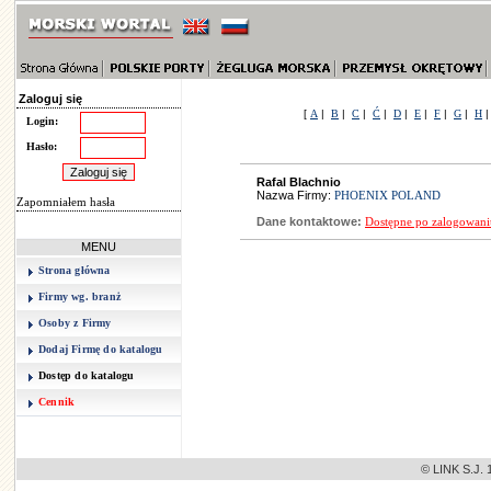
Zaloguj się
[
A
|
B
|
C
|
Ć
|
D
|
E
|
F
|
G
|
H
Login:
Hasło:
Rafal Blachnio
Nazwa Firmy:
PHOENIX POLAND
Zapomniałem hasła
Dane kontaktowe:
Dostępne po zalogowani
MENU
Strona główna
Firmy wg. branż
Osoby z Firmy
Dodaj Firmę do katalogu
Dostęp do katalogu
Cennik
© LINK S.J. 1