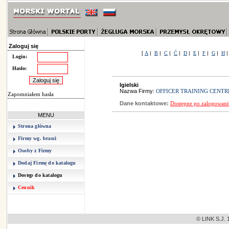
Zaloguj się
[
A
|
B
|
C
|
Ć
|
D
|
E
|
F
|
G
|
H
Login:
Hasło:
Igielski
Nazwa Firmy:
OFFICER TRAINING CENTR
Zapomniałem hasła
Dane kontaktowe:
Dostępne po zalogowani
MENU
Strona główna
Firmy wg. branż
Osoby z Firmy
Dodaj Firmę do katalogu
Dostęp do katalogu
Cennik
© LINK S.J. 1